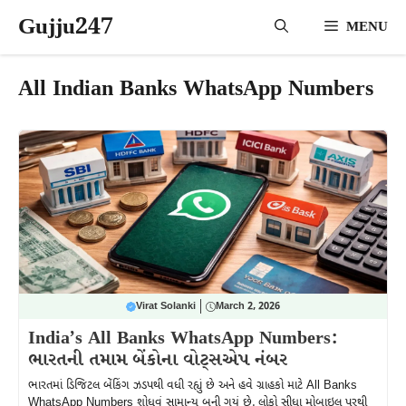
Skip
Gujju247
MENU
to
content
All Indian Banks WhatsApp Numbers
Virat Solanki
March 2, 2026
India’s All Banks WhatsApp Numbers:
ભારતની તમામ બેંકોના વોટ્સએપ નંબર
ભારતમાં ડિજિટલ બેંકિંગ ઝડપથી વધી રહ્યું છે અને હવે ગ્રાહકો માટે All Banks
WhatsApp Numbers શોધવું સામાન્ય બની ગયું છે. લોકો સીધા મોબાઇલ પરથી