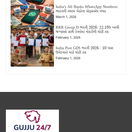
India’s All Banks WhatsApp Numbers:
ભારતની તમામ બેંકોના વોટ્સએપ નંબર
March 1, 2026
RRB Group D ભરતી 2026: 22,195 ખાલી
જગ્યાઓ સાથે રેલવેમાં નોકરીની મોટી તક
February 1, 2026
India Post GDS ભરતી 2026 : 10 પાસ
ઉમેદવારો માટે મોટી તક
February 1, 2026