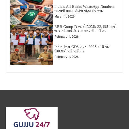
India’s All Banks WhatsApp Numbers:
ભારતની તમામ બેંકોના વોટ્સએપ નંબર
March 1, 2026
RRB Group D ભરતી 2026: 22,195 ખાલી
જગ્યાઓ સાથે રેલવેમાં નોકરીની મોટી તક
February 1, 2026
India Post GDS ભરતી 2026 : 10 પાસ
ઉમેદવારો માટે મોટી તક
February 1, 2026