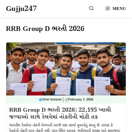
Skip
Gujju247
MENU
to
content
RRB Group D ભરતી 2026
Virat Solanki
February 1, 2026
RRB Group D ભરતી 2026: 22,195 ખાલી
જગ્યાઓ સાથે રેલવેમાં નોકરીની મોટી તક
ભારતીય રેલવેમાં નોકરી મેળવવી આજે પણ લાખો યુવાનોનું સપનું છે. કારણ કે
રેલવેની નોકરી માત્ર નોકરી નથી, પરંતુ સ્થિર આવક, ભવિષ્યની સુરક્ષા અને સમાજમાં