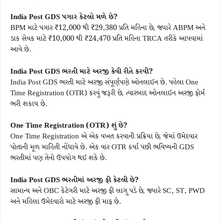
India Post GDS પગાર કેટલો મળે છે?
BPM માટે પગાર ₹12,000 થી ₹29,380 પ્રતિ મહિના છે, જ્યારે ABPM અને
ડાક સેવક માટે ₹10,000 થી ₹24,470 પ્રતિ મહિના TRCA તરીકે આપવામાં
આવે છે.
India Post GDS ભરતી માટે અરજી કેવી રીતે કરવી?
India Post GDS ભરતી માટે અરજી સંપૂર્ણપણે ઓનલાઈન છે. પહેલા One
Time Registration (OTR) કરવું જરૂરી છે, ત્યારબાદ ઓનલાઈન અરજી ફોર્મ
ભરી શકાય છે.
One Time Registration (OTR) શું છે?
One Time Registration એ એક વખત કરવાની પ્રક્રિયા છે, જેમાં ઉમેદવાર
પોતાની મૂળ માહિતી નોંધાવે છે. એક વાર OTR કર્યા પછી ભવિષ્યની GDS
ભરતીમાં પણ તેનો ઉપયોગ થઈ શકે છે.
India Post GDS ભરતીમાં અરજી ફી કેટલી છે?
સામાન્ય અને OBC કેટેગરી માટે અરજી ફી લાગુ પડે છે, જ્યારે SC, ST, PWD
અને મહિલા ઉમેદવારો માટે અરજી ફી માફ છે.