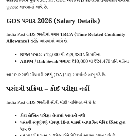
સરકારી નિયમ મુજબ SC, ST, OBC અને PWD કેટેગરીના ઉમેદવારોને ઉંમરમાં
છૂટછાટ આપવામાં આવે છે.
GDS પગાર 2026 (Salary Details)
India Post GDS ભરતીમાં પગાર
TRCA (Time Related Continuity
Allowance)
તરીકે આપવામાં આવે છે.
BPM પગાર:
₹12,000 થી ₹29,380 પ્રતિ મહિના
ABPM / Dak Sevak પગાર:
₹10,000 થી ₹24,470 પ્રતિ મહિના
આ પગાર સાથે મોંઘવારી ભથ્થું (DA) પણ સમયાંતરે લાગુ પડે છે.
પસંદગી પ્રક્રિયા – કોઈ પરીક્ષા નહીં
India Post GDS ભરતીની સૌથી મોટી ખાસિયત એ છે કે:
કોઈ લેખિત પરીક્ષા લેવામાં આવતી નથી
પસંદગી સંપૂર્ણપણે
ધોરણ 10ના માર્ક્સ આધારિત મેરિટ લિસ્ટ
દ્વારા
થાય છે