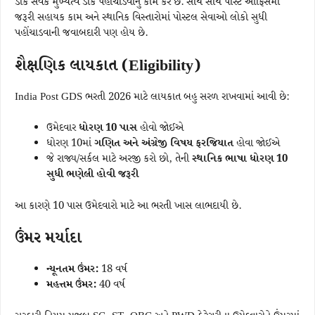
ડાક સેવક મુખ્યત્વે ડાક પહોંચાડવાનું કામ કરે છે. સાથે સાથે પોસ્ટ ઓફિસમાં
જરૂરી સહાયક કામ અને સ્થાનિક વિસ્તારોમાં પોસ્ટલ સેવાઓ લોકો સુધી
પહોંચાડવાની જવાબદારી પણ હોય છે.
શૈક્ષણિક લાયકાત (Eligibility)
India Post GDS ભરતી 2026 માટે લાયકાત બહુ સરળ રાખવામાં આવી છે:
ઉમેદવાર
ધોરણ 10 પાસ
હોવો જોઈએ
ધોરણ 10માં
ગણિત અને અંગ્રેજી વિષય ફરજિયાત
હોવા જોઈએ
જે રાજ્ય/સર્કલ માટે અરજી કરો છો, તેની
સ્થાનિક ભાષા ધોરણ 10
સુધી ભણેલી હોવી જરૂરી
આ કારણે 10 પાસ ઉમેદવારો માટે આ ભરતી ખાસ લાભદાયી છે.
ઉંમર મર્યાદા
ન્યૂનતમ ઉંમર:
18 વર્ષ
મહત્તમ ઉંમર:
40 વર્ષ