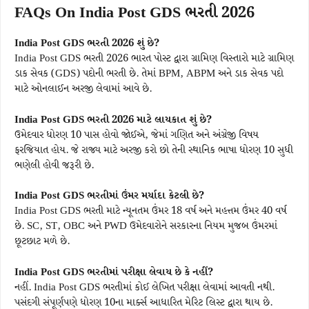
FAQs On India Post GDS ભરતી 2026
India Post GDS ભરતી 2026 શું છે?
India Post GDS ભરતી 2026 ભારત પોસ્ટ દ્વારા ગ્રામિણ વિસ્તારો માટે ગ્રામિણ
ડાક સેવક (GDS) પદોની ભરતી છે. તેમાં BPM, ABPM અને ડાક સેવક પદો
માટે ઓનલાઈન અરજી લેવામાં આવે છે.
India Post GDS ભરતી 2026 માટે લાયકાત શું છે?
ઉમેદવાર ધોરણ 10 પાસ હોવો જોઈએ, જેમાં ગણિત અને અંગ્રેજી વિષય
ફરજિયાત હોય. જે રાજ્ય માટે અરજી કરો છો તેની સ્થાનિક ભાષા ધોરણ 10 સુધી
ભણેલી હોવી જરૂરી છે.
India Post GDS ભરતીમાં ઉંમર મર્યાદા કેટલી છે?
India Post GDS ભરતી માટે ન્યૂનતમ ઉંમર 18 વર્ષ અને મહત્તમ ઉંમર 40 વર્ષ
છે. SC, ST, OBC અને PWD ઉમેદવારોને સરકારના નિયમ મુજબ ઉંમરમાં
છૂટછાટ મળે છે.
India Post GDS ભરતીમાં પરીક્ષા લેવાય છે કે નહીં?
નહીં. India Post GDS ભરતીમાં કોઈ લેખિત પરીક્ષા લેવામાં આવતી નથી.
પસંદગી સંપૂર્ણપણે ધોરણ 10ના માર્ક્સ આધારિત મેરિટ લિસ્ટ દ્વારા થાય છે.