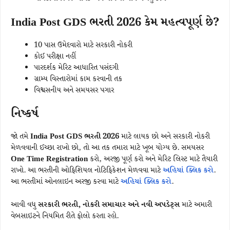
India Post GDS ભરતી 2026 કેમ મહત્વપૂર્ણ છે?
10 પાસ ઉમેદવારો માટે સરકારી નોકરી
કોઈ પરીક્ષા નહીં
પારદર્શક મેરિટ આધારિત પસંદગી
ગ્રામ્ય વિસ્તારોમાં કામ કરવાની તક
વિશ્વસનીય અને સમયસર પગાર
નિષ્કર્ષ
જો તમે
India Post GDS ભરતી 2026
માટે લાયક છો અને સરકારી નોકરી
મેળવવાની ઈચ્છા રાખો છો, તો આ તક તમારા માટે ખૂબ યોગ્ય છે. સમયસર
One Time Registration
કરો, અરજી પૂર્ણ કરો અને મેરિટ લિસ્ટ માટે તૈયારી
રાખો. આ ભરતીની ઓફિશિયલ નોટિફિકેશન મેળવવા માટે
અહિયાં ક્લિક કરો
.
આ ભરતીમાં ઓનલાઇન અરજી કરવા માટે
અહિયાં ક્લિક કરો
.
આવી વધુ
સરકારી ભરતી, નોકરી સમાચાર અને નવી અપડેટ્સ
માટે અમારી
વેબસાઇટને નિયમિત રીતે ફોલો કરતા રહો.