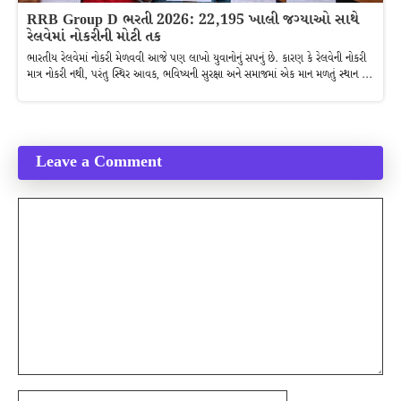
RRB Group D ભરતી 2026: 22,195 ખાલી જગ્યાઓ સાથે
રેલવેમાં નોકરીની મોટી તક
ભારતીય રેલવેમાં નોકરી મેળવવી આજે પણ લાખો યુવાનોનું સપનું છે. કારણ કે રેલવેની નોકરી
માત્ર નોકરી નથી, પરંતુ સ્થિર આવક, ભવિષ્યની સુરક્ષા અને સમાજમાં એક માન મળતું સ્થાન ...
Leave a Comment
Comment
Name