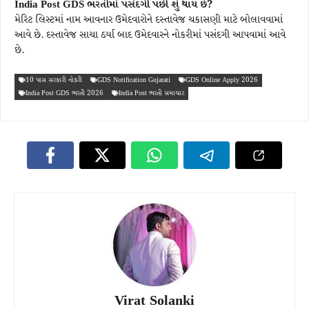
India Post GDS ભરતીમાં પસંદગી પછી શું થાય છે?
મેરિટ લિસ્ટમાં નામ આવનાર ઉમેદવારોને દસ્તાવેજ ચકાસણી માટે બોલાવવામાં
આવે છે. દસ્તાવેજ સાચા ઠર્યા બાદ ઉમેદવારને નોકરીમાં પસંદગી આપવામાં આવે
છે.
10 પાસ સરકારી નોકરી
GDS Notification Gujarati
GDS Online Apply 2026
India Post GDS ભરતી 2026
India Post ભરતી સમાચાર
Virat Solanki