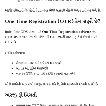
વધુ માર્ક્સ ધરાવનારા ઉમેદવારોને મેરિટમાં આગળ સ્થાન મળે છે
આથી પરીક્ષાની તૈયારીની ચિંતા વગર સીધી સરકારી નોકરી મેળવવાની તક મળે છે.
One Time Registration (OTR) કેમ જરૂરી છે?
India Post GDS ભરતી માટે
One Time Registration ફરજિયાત
છે.
OTR એક જ વાર કરવાથી ભવિષ્યની GDS ભરતી માટે પણ તેનો ઉપયોગ કરી
શકાય છે.
OTR દરમિયાન:
મોબાઇલ નંબર અને ઇમેઇલ ID જરૂરી
આધાર આધારિત ચકાસણી
એકવાર OTR કર્યા પછી ફરીથી કરવાની જરૂર નથી
ખોટી માહિતી આપવાથી અરજી રદ થઈ શકે છે, તેથી સાવધાની રાખવી જરૂરી છે.
અરજી ફી વિગતો
સામાન્ય અને OBC ઉમેદવારો માટે નક્કી કરેલ અરજી ફી: Rs.1oo